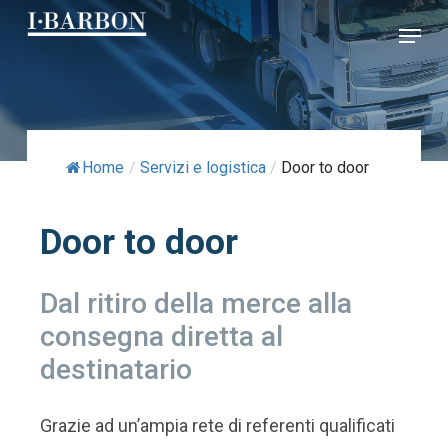
Skip
Menu
to
Close
main
Menu
content
Home
/
Servizi e logistica
/
Door to door
Door
to
door
Dal
ritiro
della
merce
alla
consegna
diretta
al
destinatario
Grazie ad un’ampia rete di referenti qualificati